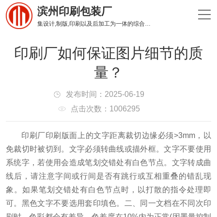
滨州印刷包装厂
集设计,制版,印刷以及后加工为一体的综合性印刷企业
印刷厂如何保证图片细节的质
量？
发布时间：2025-06-19
点击次数：1006295
印刷厂印刷版面上的文字距离裁切边缘必须>3mm，以
免裁切时被切到。
文字必须转曲线或描外框。
文字不要使用
系统字，若使用会造成笔划交错处有白色节点。
文字转成曲
线后，请注意字间或行间是否有跳行或互相重叠的错乱现
象。
如果笔划交错处有白色节点时，以打散的指令处理即
可。
黑色文字不要选用套印填色。
二、同一文档在不同次印
刷时，色彩都会有差异，色差度在10%内为正常(因墨量控制