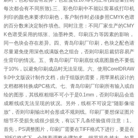
每次都会有不同所致).三、彩色印刷中不能以萤幕或打印机
列印的颜色来要求印刷色，客户制作时必须参照CMYK色谱
的百分数来决定制作填色。
同时注意：不同厂家生产的CMY
K色谱受采用的纸张、油墨种类、印刷压力等因素的影响，
同一色块会存在差异。
四、青岛印刷厂印刷，色块之配色请
尽量避免使用深色或满版色之组合，否则印刷后裁切容易产
生背印的情况。
五、青岛印刷厂印刷底纹或底图颜色不要低
于10%，以避免印刷成品时无法呈现。
六、使用CoreIDRAW
9.0中文版设计制作文档，由于组版的需要，用苹果机设计的
文档都将转换成PC格式。
七、青岛印刷厂印刷所有输入或自
绘的图形，其线框粗细不可小于是0.1mm，否则印刷品会造
成断线或无法呈现的状况。
另外，线框不可设定“随影像缩
放”，否则印刷输出时会形成不规则线。
印刷厂要想保证图片
细节不受损失或很少损失，有以下几条经验值得注意：1、
首先，PS调整图片，印刷厂需要在TIFF格式下进行，要是在
JPEG格式下，会随着调整步骤加多，细节损失越大。
如果