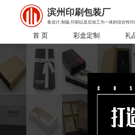
滨州印刷包装厂
集设计,制版,印刷以及后加工为一体的综合性印
首 页
彩盒定制
礼