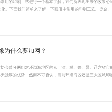
为常用的印刷工艺进行一个基本了解，它们所表现出来的效果心
文化。下面我们简单来了解一下画册中常用的印刷工艺。烫金、
、针孔、过胶、压塑、打孔、鸡眼 ...
像为什么要加网？
业协会曾分两组对环渤海地区的京、津、冀、鲁、晋、辽六省市
得天独厚的优势，然而不可否认，目前环渤海区还是三大区域印
历史的原因，该地区的经济基 ...