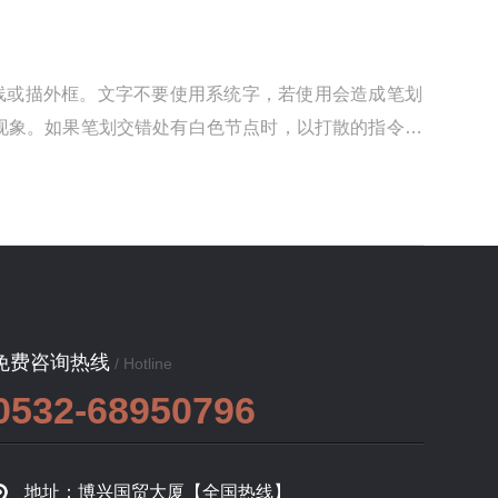
线或描外框。文字不要使用系统字，若使用会造成笔划
现象。如果笔划交错处有白色节点时，以打散的指令处
免费咨询热线
/ Hotline
0532-68950796
地址：博兴国贸大厦【全国热线】