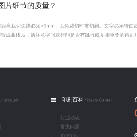
图片细节的质量？
距离裁切边缘必须>3mm，以免裁切时被切到。文字必须转曲
字转成曲线后，请注意字间或行间是否有跳行或互相重叠的错乱
套印填色。二、同一文档在不同次 ...
印刷百科
/ product
/ News Center
行业动态
制
常见问题
包装知识