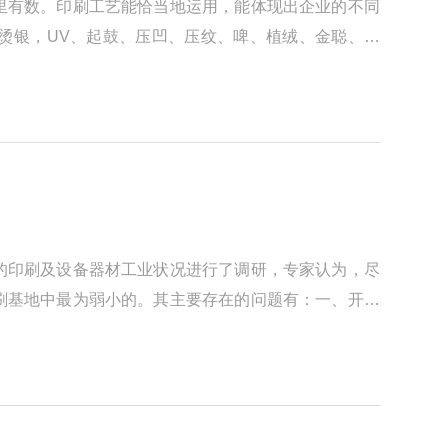
里有数。印刷工艺能恰当地运用，能体现出企业的不同
烫银，UV、起鼓、压凹、压纹、啤、植绒、金聪、热
的印刷及设备器材工业状况进行了调研，专家认为，尽
刷基地中最为弱小的。其主要存在的问题有：一、开放