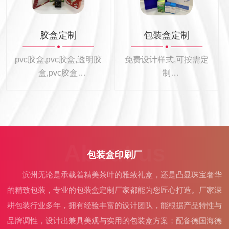
胶盒定制
包装盒定制
pvc胶盒,pvc胶盒,透明胶
免费设计样式,可按需定
盒,pvc胶盒
制
耐用环保,轻松应对
专业定制各种礼盒包装
盒
About us
包装盒印刷厂
滨州无论是承载着精美茶叶的雅致礼盒，还是凸显珠宝奢华
的精致包装，专业的包装盒定制厂家都能为您匠心打造。厂家深
耕包装行业多年，拥有经验丰富的设计团队，能根据产品特性与
品牌调性，设计出兼具美观与实用的包装盒方案；配备德国海德