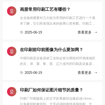
仅能模拟一般印刷品的效果，同时可以模拟其它出产
效果，如丝网印刷，数码印刷，喷墨海报等乃至可 以
画册常用印刷工艺有哪些？
模拟在高速轮转印刷机下 ...
企业做画册要对几大较为常用的印刷工艺进行一个基
本了解，它们所表现出来的效果心里有数。印刷工艺
能恰当地运用，能体现出企业的不同气质、形象、甚
2025-06-19
查看更多
至品牌文化。下面我们简单来了解一下画册中常用的
印刷工艺。烫金、烫银，UV、起鼓、压凹、压纹、
啤、植绒、金聪、热压、裱、YO、冲形、金边、针
在印刷前印前图像为什么要加网？
孔、过胶、压塑、打孔、鸡眼 ...
中国印刷及设备器材工业协会曾分两组对环渤海地区
的京、津、冀、鲁、晋、辽六省市的印刷及设备器材
工业状况进行了调研，专家认为，尽管环渤海区印刷
2025-06-19
查看更多
工业有得天独厚的优势，然而不可否认，目前环渤海
区还是三大区域印刷基地中最为弱小的。其主要存在
的问题有：一、开放进程落后。由于各种客观和历史
印刷厂如何保证图片细节的质量？
的原因，该地区的经济基 ...
印刷厂印刷版面上的文字距离裁切边缘必须>3mm，
以免裁切时被切到。文字必须转曲线或描外框。文字