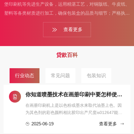
堡印刷机等先进生产设备，运用精湛工艺，对铜版纸、牛皮纸、
塑料等各类材质进行加工，确保包装盒的品质与细节；严格执行
质量检测流程，从原材料采购到成品出厂，层层把关，保证交付
查看更多
的包装盒质量可靠。而且，厂家可根据客户需求灵活调整起订
量，还提供设计、打样、生产一站式服务，高效响应客户需求，
助力产品以完美包装亮相市场。
贷款百科
行业动态
常见问题
包装知识
你知道喷墨技术在画册印刷中要怎样使用？
在画册印刷机上是以色粉或墨水来取代油墨上色。因
为其色剂的彩色颜料相比胶印出产尺度is012647能取
得更高的密度，其体现的色域比印刷油墨更 雄厚，雄
2025-06-19
查看更多
厚的色域再加上优秀的色彩治理软件的共同，令其不